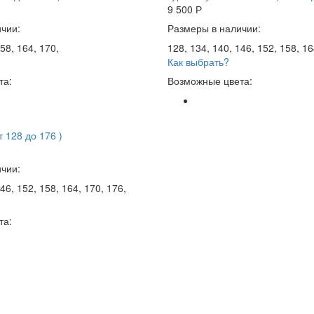
9 500
Р
чии:
Размеры в наличии:
58, 164, 170,
128, 134, 140, 146, 152, 158, 16
Как выбрать?
та:
Возможные цвета:
т 128 до 176 )
чии:
46, 152, 158, 164, 170, 176,
та: