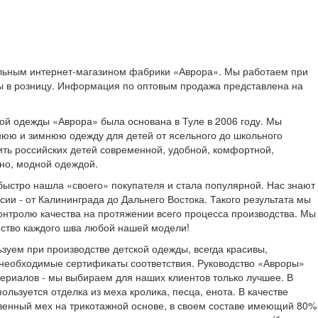
льным интернет-магазином фабрики «Аврора». Мы работаем при
ы в розницу. Информация по оптовым продажа представлена на
кой одежды «Аврора» была основана в Туле в 2006 году. Мы
юю и зимнюю одежду для детей от ясельного до школьного
ить российских детей современной, удобной, комфортной,
жно, модной одеждой.
ыстро нашла «своего» покупателя и стала популярной. Нас знают
сии - от Калининграда до Дальнего Востока. Такого результата мы
онтролю качества на протяжении всего процесса производства. Мы
ество каждого шва любой нашей модели!
зуем при производстве детской одежды, всегда красивы,
 необходимые сертификаты соответствия. Руководство «Авроры»
териалов - мы выбираем для наших клиентов только лучшее. В
ользуется отделка из меха кролика, песца, енота. В качестве
венный мех на трикотажной основе, в своем составе имеющий 80%