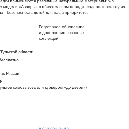
ладки применяются различные натуральные материалы: х/б
се модели «Авроры» в обязательном порядке содержат вставку из
 - безопасность детей для нас в приоритете.
Регулярное обновляние
и дополнение сезонных
коллекций
 Тульской области:
 бесплатно
нах России:
Ф
унктов самовывоза или курьером «до двери»)
8 963 931 21 58