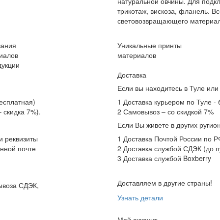
натуральной овчины. Для подк
трикотаж, вискоза, фланель. В
световозвращающего материала
вания
Уникальные принты
иалов
материалов
дукции
Доставка
Если вы находитесь в Туле или
есплатная)
1 Доставка курьером по Туле -
 скидка 7%).
2 Самовывоз – со скидкой 7%
Если Вы живете в других ругио
и реквизиты
1 Доставка Почтой России по Р
онной почте
2 Доставка службой СДЭК (до п
3 Доставка службой Boxberry
Доставляем в другие страны!
ывоза СДЭК,
Узнать детали
Мой аккаунт