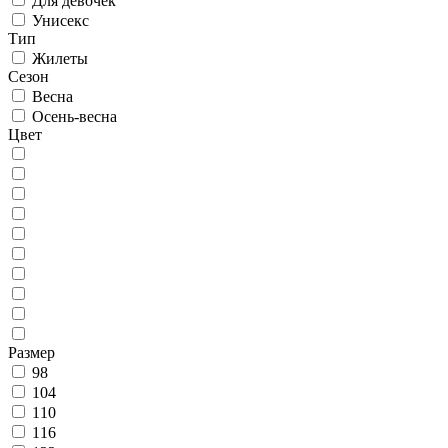
Для девочек
Унисекс
Тип
Жилеты
Сезон
Весна
Осень-весна
Цвет
Размер
98
104
110
116