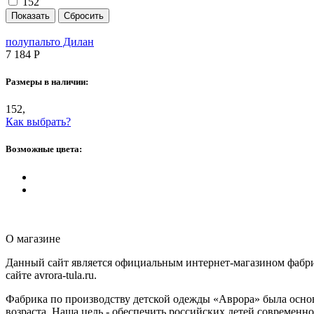
152
полупальто Дилан
7 184
Р
Размеры в наличии:
152,
Как выбрать?
Возможные цвета:
О магазине
Данный сайт является официальным интернет-магазином фабри
сайте avrora-tula.ru.
Фабрика по производству детской одежды «Аврора» была основ
возраста. Наша цель - обеспечить российских детей современн