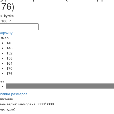
176)
т. kyrtka
 180 Р
корзину
азмер
140
146
152
158
164
170
176
вет
аблица размеров
писание
ань верха: мембрана 3000/3000
дкладка:
стеганна