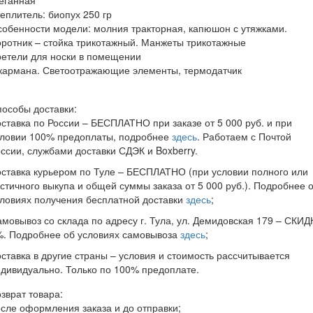
еплитель: биопух 250 гр
обенности модели: молния тракторная, капюшон с утяжками.
ротник – стойка трикотажный. Манжеты трикотажные
етели для носки в помещении
 кармана. Светоотражающие элементы, термодатчик
особы доставки:
ставка по России – БЕСПЛАТНО при заказе от 5 000 руб. и при
словии 100% предоплаты, подробнее
здесь
. Работаем с Почтой
ссии, службами доставки СДЭК и Boxberry.
ставка курьером по Туле – БЕСПЛАТНО (при условии полного или
стичного выкупа и общей суммы заказа от 5 000 руб.). Подробнее 
ловиях получения бесплатной доставки
здесь
;
мовывоз со склада по адресу г. Тула, ул. Демидовская 179 – СКИД
%. Подробнее об условиях самовывоза
здесь
;
ставка в другие страны – условия и стоимость рассчитывается
дивидуально. Только по 100% предоплате.
зврат товара:
сле оформления заказа и до отправки;