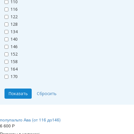
110
116
122
128
134
140
146
152
158
164
170
полупальто Ава (от 116 до146)
6 600
Р
Размеры в наличии: