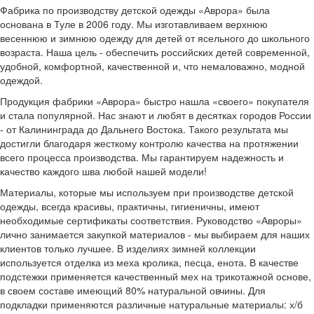
Фабрика по производству детской одежды «Аврора» была
основана в Туле в 2006 году. Мы изготавливаем верхнюю
весеннюю и зимнюю одежду для детей от ясельного до школьного
возраста. Наша цель - обеспечить российских детей современной,
удобной, комфортной, качественной и, что немаловажно, модной
одеждой.
Продукция фабрики «Аврора» быстро нашла «своего» покупателя
и стала популярной. Нас знают и любят в десятках городов России
- от Калининграда до Дальнего Востока. Такого результата мы
достигли благодаря жесткому контролю качества на протяжении
всего процесса производства. Мы гарантируем надежность и
качество каждого шва любой нашей модели!
Материалы, которые мы используем при производстве детской
одежды, всегда красивы, практичны, гигиеничны, имеют
необходимые сертификаты соответствия. Руководство «Авроры»
лично занимается закупкой материалов - мы выбираем для наших
клиентов только лучшее. В изделиях зимней коллекции
используется отделка из меха кролика, песца, енота. В качестве
подстежки применяется качественный мех на трикотажной основе,
в своем составе имеющий 80% натуральной овчины. Для
подкладки применяются различные натуральные материалы: х/б