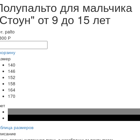
Полупальто для мальчика
"Стоун" от 9 до 15 лет
т. palto
300 Р
корзину
азмер
140
146
152
158
164
170
вет
аблица размеров
писание
кань верха: курточная ткань с мембранным покрытием