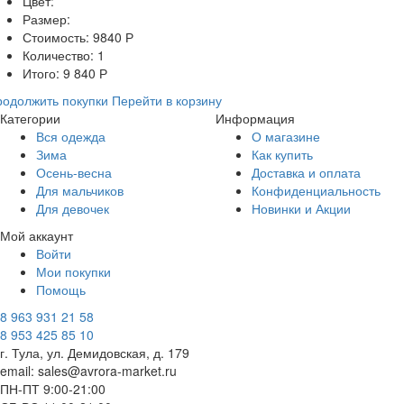
Цвет:
Размер:
Стоимость:
9840
Р
Количество:
1
Итого:
9 840
Р
одолжить покупки
Перейти в корзину
Категории
Информация
Вся одежда
О магазине
Зима
Как купить
Осень-весна
Доставка и оплата
Для мальчиков
Конфиденциальность
Для девочек
Новинки и Акции
Мой аккаунт
Войти
Мои покупки
Помощь
8 963 931 21 58
8 953 425 85 10
г. Тула, ул. Демидовская, д. 179
email: sales@avrora-market.ru
ПН-ПТ 9:00-21:00