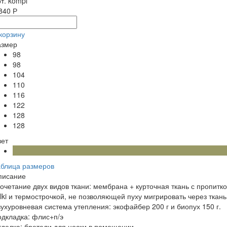
т. kompl
840 Р
корзину
азмер
98
98
104
110
116
122
128
128
вет
аблица размеров
писание
очетание двух видов ткани: мембрана + курточная ткань с пропитк
lki и термострочкой, не позволяющей пуху мигрировать через ткань
ухуровневая система утепления: экофайбер 200 г и биопух 150 г.
одкладка: флис+п/э
делка: бретели для носки в помещении.