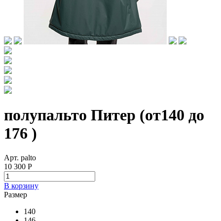
полупальто Питер (от140 до
176 )
Арт. palto
10 300 Р
В корзину
Размер
140
146