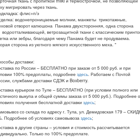
рточная ткань с пропиткой milki и термострочкой, не позволяющей
ху мигрировать через ткань.
одкладка: флис+п/э
тделка: водонепроницаемые молнии, манжеты трикотажные,
ховой отворот капюшона Панама двухсторонняя, одна сторона
 водоотталкивающей, ветрозащитной ткани с классическим принт
етка или зебры, благодаря чему Панама будет не продуваема.
орая сторона из уютного мягкого искусственного меха. "
особы доставки:
ставка по России – БЕСПЛАТНО при заказе от 5 000 руб. и при
словии 100% предоплаты, подробнее
здесь
. Работаем с Почтой
ссии, службами доставки СДЭК и Boxberry.
ставка курьером по Туле – БЕСПЛАТНО (при условии полного или
стичного выкупа и общей суммы заказа от 5 000 руб.). Подробнее 
ловиях получения бесплатной доставки
здесь
;
мовывоз со склада по адресу г. Тула, ул. Демидовская 179 – СКИД
%. Подробнее об условиях самовывоза
здесь
;
ставка в другие страны – условия и стоимость рассчитывается
дивидуально. Только по 100% предоплате.