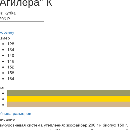
"Агилера" К
т. kyrtka
696 Р
корзину
азмер
128
134
140
146
152
158
164
вет
аблица размеров
писание
вухуровневая система утепления: экофайбер 200 г и биопух 150 г.