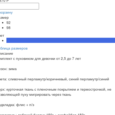
870 Р
корзину
азмер
92
98
вет
аблица размеров
писание
мплект с пуховиком для девочки от 2,5 до 7 лет
зон: зима
ета: сливочный перламутр/коричневый, синий перламутр/синий
рх: курточная ткань с пленочным покрытием и термострочкой, не
зволяющей пуху мигрировать через ткань
дкладка: флис + п/э
еплитель: лебяжий биопух 150г + экофайбер 150г