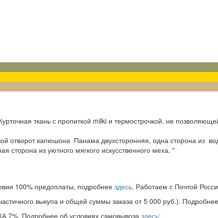
Курточная ткань с пропиткой milki и термострочкой, не позволяюще
й отворот капюшона Панама двухсторонняя, одна сторона из вод
ая сторона из уютного мягкого искусственного меха. "
словии 100% предоплаты, подробнее
здесь
. Работаем с Почтой Росси
астичного выкупа и общей суммы заказа от 5 000 руб.). Подробне
ИДКА 7%. Подробнее об условиях самовывоза
здесь
;