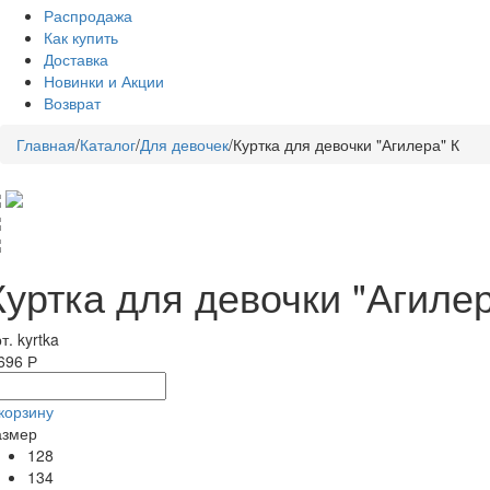
Распродажа
Как купить
Доставка
Новинки и Акции
Возврат
Главная
/
Каталог
/
Для девочек
/
Куртка для девочки "Агилера" К
Куртка для девочки "Агилер
т. kyrtka
696 Р
корзину
азмер
128
134