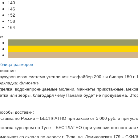
140
146
152
158
164
вет
аблица размеров
писание
вухуровневая система утепления: экофайбер 200 г и биопух 150 г. 
одкладка: флис+п/э
делка: водонепроницаемые молнии, манжеты трикотажные, мехово
етка или зебры, благодаря чему Панама будет не продуваема. Втор
особы доставки:
ставка по России – БЕСПЛАТНО при заказе от 5 000 руб. и при у
ставка курьером по Туле – БЕСПЛАТНО (при условии полного или ч
мовывоз со склада по адресу г. Тула, ул. Демидовская 179 – СК