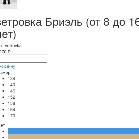
ветровка Бриэль (от 8 до 1
лет)
т. vetrovka
270 Р
корзину
азмер
134
140
146
152
158
164
170
вет