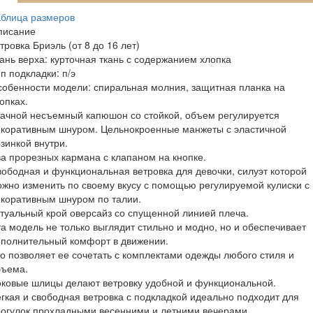
аблица размеров
писание
етровка Бриэль (от 8 до 16 лет)
ань верха: курточная ткань с содержанием хлопка
п подкладки: п/э
обенности модели: спиральная молния, защитная планка на
опках.
ачной несъемный капюшон со стойкой, объем регулируется
екоративным шнуром. Цельнокроенные манжеты с эластичной
зинкой внутри.
а прорезных кармана с клапаном на кнопке.
ободная и функциональная ветровка для девочки, силуэт которой
жно изменить по своему вкусу с помощью регулируемой кулиски с
коративным шнуром по талии.
туальный крой оверсайз со спущенной линией плеча.
а модель не только выглядит стильно и модно, но и обеспечивает
ополнительный комфорт в движении.
о позволяет ее сочетать с комплектами одежды любого стиля и
бъема.
ковые шлицы делают ветровку удобной и функциональной.
гкая и свободная ветровка с подкладкой идеально подходит для
огулок прохладными весенними и летними вечерами.