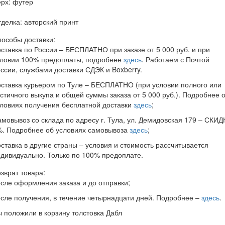
ерх: футер
делка: авторский принт
особы доставки:
ставка по России – БЕСПЛАТНО при заказе от 5 000 руб. и при
словии 100% предоплаты, подробнее
здесь
. Работаем с Почтой
ссии, службами доставки СДЭК и Boxberry.
ставка курьером по Туле – БЕСПЛАТНО (при условии полного или
стичного выкупа и общей суммы заказа от 5 000 руб.). Подробнее 
ловиях получения бесплатной доставки
здесь
;
мовывоз со склада по адресу г. Тула, ул. Демидовская 179 – СКИД
%. Подробнее об условиях самовывоза
здесь
;
ставка в другие страны – условия и стоимость рассчитывается
дивидуально. Только по 100% предоплате.
зврат товара:
сле оформления заказа и до отправки;
сле получения, в течение четырнадцати дней. Подробнее –
здесь
.
ы положили в корзину
толстовка Дабл