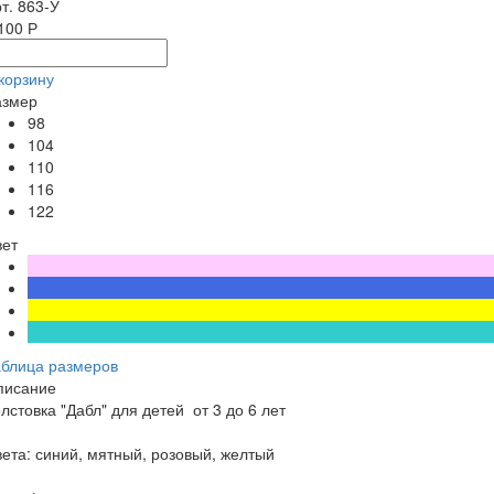
т. 863-У
100 Р
корзину
азмер
98
104
110
116
122
вет
аблица размеров
писание
лстовка "Дабл" для детей от 3 до 6 лет
ета: синий, мятный, розовый, желтый