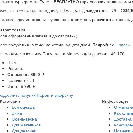
ставка курьером по Туле – БЕСПЛАТНО (при условии полного или ч
мовывоз со склада по адресу г. Тула, ул. Демидовская 179 – СК
ставка в другие страны – условия и стоимость рассчитывается ин
зврат товара:
сле оформления заказа и до отправки;
сле получения, в течение четырнадцати дней. Подробнее –
здесь
.
ы положили в корзину
Полупальто Мишель для девочки 140-170
Цвет:
Размер:
Стоимость:
6990
Р
Количество:
1
Итого:
6 990
Р
одолжить покупки
Перейти в корзину
Категории
Информация
Вся одежда
О магази
Зима
Как купит
Осень-весна
Доставка 
Для мальчиков
Конфиден
Для девочек
Новинки 