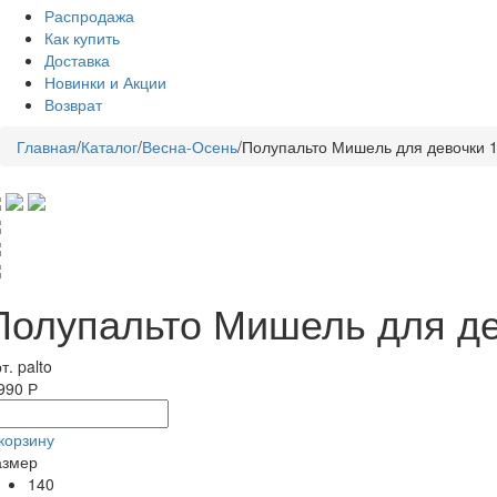
Распродажа
Как купить
Доставка
Новинки и Акции
Возврат
Главная
/
Каталог
/
Весна-Осень
/
Полупальто Мишель для девочки 
Полупальто Мишель для де
т. palto
990 Р
корзину
азмер
140