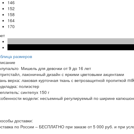
146
152
158
164
170
вет
аблица размеров
писание
олупальто Мишель для девочки от 9 до 16 лет
тритстайл, лаконичный дизайн с яркими цветовыми акцентами
ань верха: лаковая курточная ткань с ветрозащитной пропиткой m
дкладка: полиэстер
еплитель: синтепух 150 г
обенности модели: несъемный регулируемый по ширине капюшон; 
особы доставки:
ставка по России – БЕСПЛАТНО при заказе от 5 000 руб. и при у