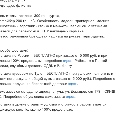
дкладка: флис +п/
э
еплитель: аселекс 300 гр – куртка,
офайбер 200 гр – п/к. Особенности модели: тракторная молния.
икотажный воротник - стойка и манжеты. Капюшон с утяжками.
етели для переноски в ТЦ. 2 накладных кармана
етоотражающая брендовая нашивка на рукаве, термодатчик.
особы доставки:
ставка по России – БЕСПЛАТНО при заказе от 5 000 руб. и при
словии 100% предоплаты, подробнее
здесь
. Работаем с Почтой
ссии, службами доставки СДЭК и Boxberry.
ставка курьером по Туле – БЕСПЛАТНО (при условии полного или
стичного выкупа и общей суммы заказа от 5 000 руб.). Подробнее 
ловиях получения бесплатной доставки
здесь
;
мовывоз со склада по адресу г. Тула, ул. Демидовская 179 – СКИД
%. Подробнее об условиях самовывоза
здесь
;
ставка в другие страны – условия и стоимость рассчитывается
дивидуально. Только по 100% предоплате.