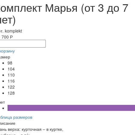
комплект Марья (от 3 до 7
лет)
т. komplekt
 700 Р
корзину
азмер
98
104
110
116
122
128
вет
аблица размеров
писание
ань верха: курточная – в куртке,
мбрана – в п/к