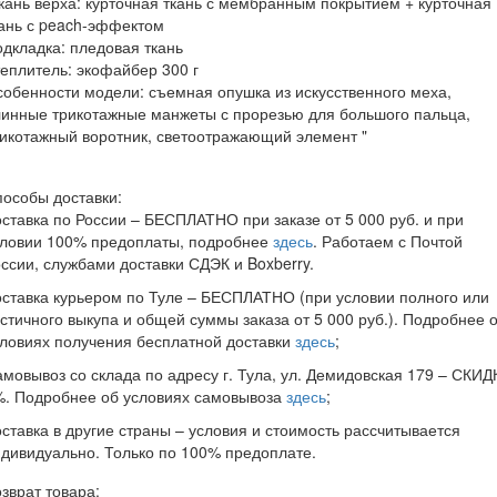
кань верха: курточная ткань с мембранным покрытием + курточная
ань с peach-эффектом
дкладка: пледовая ткань
еплитель: экофайбер 300 г
обенности модели: съемная опушка из искусственного меха,
инные трикотажные манжеты с прорезью для большого пальца,
рикотажный воротник, светоотражающий элемент "
особы доставки:
ставка по России – БЕСПЛАТНО при заказе от 5 000 руб. и при
словии 100% предоплаты, подробнее
здесь
. Работаем с Почтой
ссии, службами доставки СДЭК и Boxberry.
ставка курьером по Туле – БЕСПЛАТНО (при условии полного или
стичного выкупа и общей суммы заказа от 5 000 руб.). Подробнее 
ловиях получения бесплатной доставки
здесь
;
мовывоз со склада по адресу г. Тула, ул. Демидовская 179 – СКИД
%. Подробнее об условиях самовывоза
здесь
;
ставка в другие страны – условия и стоимость рассчитывается
дивидуально. Только по 100% предоплате.
зврат товара: