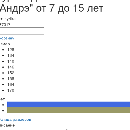
"Андрэ" от 7 до 15 лет
т. kyrtka
370 Р
корзину
азмер
128
134
140
146
152
158
164
170
вет
аблица размеров
писание