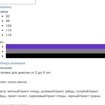
корзину
азмер
92
98
104
110
116
вет
аблица размеров
писание
тровка для девочки от 2 до 6 лет
зон: осень-весна
ета: мятный/принт птицы, розовый/принт зайцы, голубой/принт
йцы, принт салют, сиреневый/принт птицы, черный/принт туканы
рх: курточная ткань