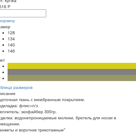
т. kyrtka
616 Р
корзину
азмер
128
134
140
146
вет
аблица размеров
писание
урточная ткань с мембранным покрытием.
дкладка: флис+п/э
теплитель: экофайбер 300гр.
делка: водонепроницаемые молнии, бретель для носки в
омещении.
нжеты и воротник трикотажные"